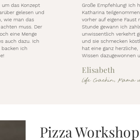
t, um das Konzept
Große Empfehlung! Ich 
darüber gelesen und
Katharina teilgenommen 
en, wie man das
vorher auf eigene Faust 
 achten muss. Der
Stunde gewann ich zahlr
noch eine Menge
unwissentlich verkehrt g
s auch dazu. Ich
und sie schmecken köstl
 backen ich
hat eine ganz herzliche,
e!
Wissen dazugewonnen un
Elisabeth
Life Coachin, Mama v
Pizza Workshop