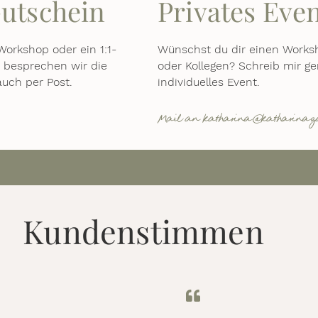
utschein
Privates Eve
orkshop oder ein 1:1-
Wünschst du dir einen Worksh
 besprechen wir die
oder Kollegen? Schreib mir g
uch per Post.
individuelles Event.
Mail an katharina@katharinag
Kundenstimmen​